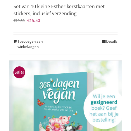
Set van 10 kleine Esther kerstkaarten met
stickers, inclusief verzending
Oorspronkelijke
Huidige
€
15,50
€
19,50
prijs
prijs
was:
is:
€19,50.
€15,50.
Toevoegen aan
Details
winkelwagen
Sale!