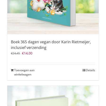
Boek 365 dagen vegan door Karin Rietmeijer,
inclusief verzending
Oorspronkelijke
Huidige
€
14,00
€
24,45
prijs
prijs
was:
is:
€24,45.
€14,00.
Toevoegen aan
Details
winkelwagen