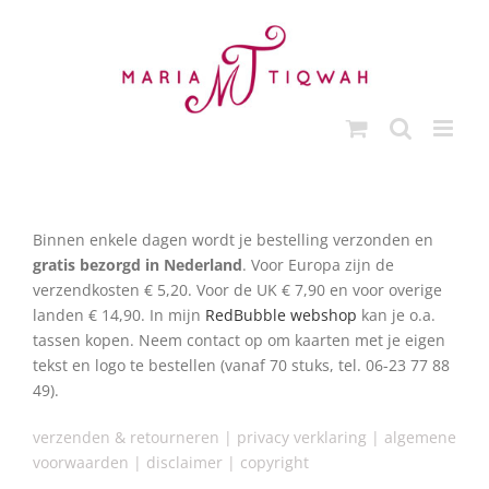
Ga
naar
inhoud
Binnen enkele dagen wordt je bestelling verzonden en
gratis bezorgd
in Nederland
. Voor Europa zijn de
verzendkosten € 5,20. Voor de UK € 7,90 en voor overige
landen € 14,90. In mijn
RedBubble webshop
kan je o.a.
tassen kopen. Neem contact op om kaarten met je eigen
tekst en logo te bestellen (vanaf 70 stuks, tel. 06-23 77 88
49).
verzenden & retourneren
|
privacy verklaring
|
algemene
voorwaarden
|
disclai
mer |
copyright