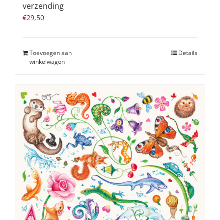
verzending
€
29,50
Toevoegen aan
Details
winkelwagen