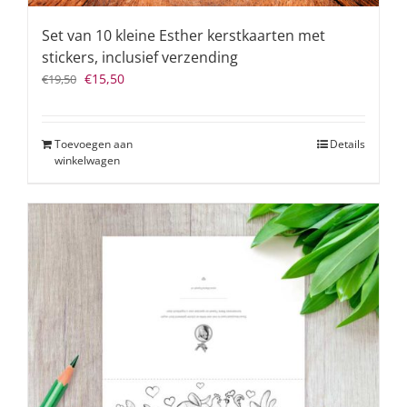
Set van 10 kleine Esther kerstkaarten met
stickers, inclusief verzending
Oorspronkelijke
Huidige
€
15,50
€
19,50
prijs
prijs
was:
is:
€19,50.
€15,50.
Toevoegen aan
Details
winkelwagen