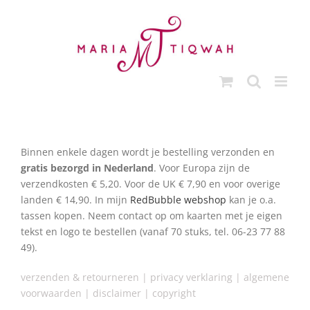
Ga
naar
inhoud
Binnen enkele dagen wordt je bestelling verzonden en
gratis bezorgd
in Nederland
. Voor Europa zijn de
verzendkosten € 5,20. Voor de UK € 7,90 en voor overige
landen € 14,90. In mijn
RedBubble webshop
kan je o.a.
tassen kopen. Neem contact op om kaarten met je eigen
tekst en logo te bestellen (vanaf 70 stuks, tel. 06-23 77 88
49).
verzenden & retourneren
|
privacy verklaring
|
algemene
voorwaarden
|
disclai
mer |
copyright