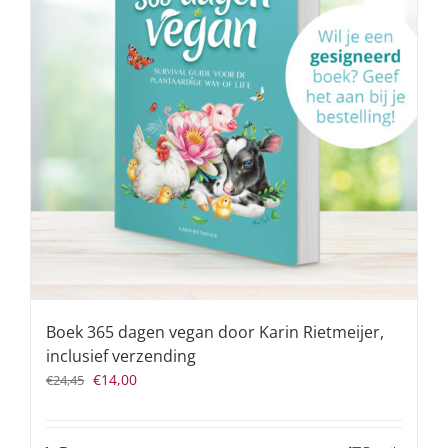
Boek 365 dagen vegan door Karin Rietmeijer,
inclusief verzending
Oorspronkelijke
Huidige
€
14,00
€
24,45
prijs
prijs
was:
is:
€24,45.
€14,00.