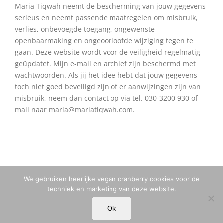
Maria Tiqwah neemt de bescherming van jouw gegevens
serieus en neemt passende maatregelen om misbruik,
verlies, onbevoegde toegang, ongewenste
openbaarmaking en ongeoorloofde wijziging tegen te
gaan. Deze website wordt voor de veiligheid regelmatig
geüpdatet. Mijn e-mail en archief zijn beschermd met
wachtwoorden. Als jij het idee hebt dat jouw gegevens
toch niet goed beveiligd zijn of er aanwijzingen zijn van
misbruik, neem dan contact op via tel. 030-3200 930 of
mail naar maria@mariatiqwah.com.
We gebruiken heerlijke vegan cranberry cookies voor de
techniek en marketing van deze website.
© MARIA TIQWAH VAN ELDIK MUSA | T. +31 (0)6 23 77 88 49 |
Ok
MARIA[@]MARIATIQWAH.COM