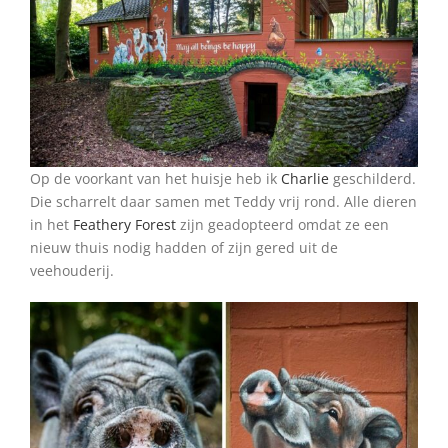
Op de voorkant van het huisje heb ik
Charlie
geschilderd.
Die scharrelt daar samen met Teddy vrij rond. Alle dieren
in het
Feathery Forest
zijn geadopteerd omdat ze een
nieuw thuis nodig hadden of zijn gered uit de
veehouderij.