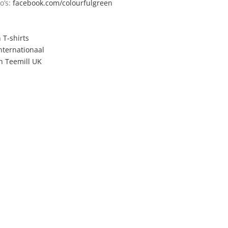
o’s:
facebook.com/colourfulgreen
T-shirts
nternationaal
h Teemill UK