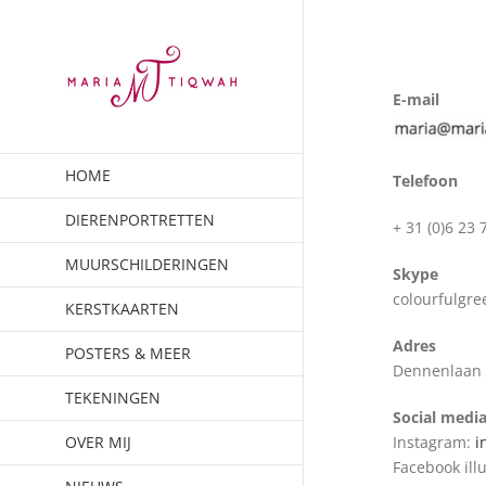
Ga
naar
inhoud
E-mail
HOME
T
elefoon
DIERENPORTRETTEN
+ 31 (0)6 23 
MUURSCHILDERINGEN
Skype
colourfulgre
KERSTKAARTEN
Adres
POSTERS & MEER
Dennenlaan 
TEKENINGEN
Social medi
OVER MIJ
Instagram:
i
Facebook illu