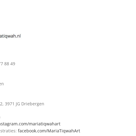
77 88 49
en
2, 3971 JG Driebergen
a
nstagram.com/mariatiqwahart
straties:
facebook.com/MariaTiqwahArt