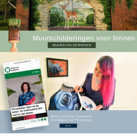
M
u
u
r
s
c
h
i
l
d
e
r
i
n
g
e
n
v
o
o
r
b
i
n
n
e
n
MUURSCHILDERINGEN