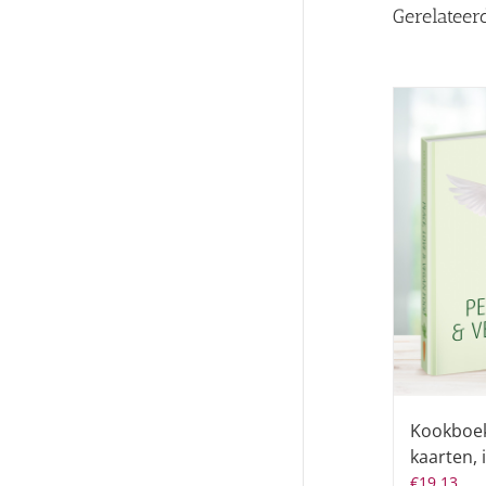
Gerelateer
Kookboek
kaarten, 
€
19,13