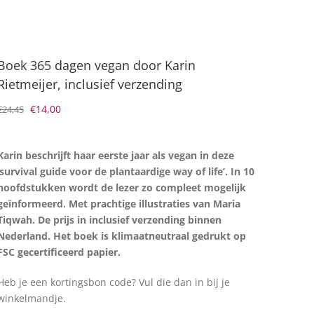
Boek 365 dagen vegan door Karin
Rietmeijer, inclusief verzending
Oorspronkelijke
Huidige
€
14,00
€
24,45
prijs
prijs
was:
is:
Karin beschrijft haar eerste jaar als vegan in deze
€24,45.
€14,00.
‘survival guide voor de plantaardige way of life’. In 10
hoofdstukken wordt de lezer zo compleet mogelijk
geïnformeerd. Met prachtige illustraties van Maria
Tiqwah.
De prijs in inclusief verzending binnen
Nederland. Het boek is klimaatneutraal gedrukt op
FSC gecertificeerd papier.
Heb je een kortingsbon code? Vul die dan in bij je
winkelmandje.