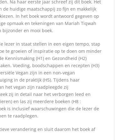
den. Na haar eerste jaar schreef zij dit boek. Het
 de huidige maatschappij zo fijn en makkelijk
l kiezen. In het boek wordt antwoord gegeven op
ige opmaak en tekeningen van Mariah Tiqwah
 bijzonder en mooi boek.
e lezer in staat stellen in een eigen tempo, stap
toe te groeien of inspiratie op te doen om minder
 de Kennismaking (H1) en Gezondheid (H2)
zaken. Voeding, boodschappen en recepten (H3)
ersiële Vegan zijn in een non-vegan
iging in de praktijk (H5). Tijdens haar
an het vegan zijn raadpleegde zij
eek zij in detail naar het verborgen leed en
ieren) en las zij meerdere boeken (H8 :
oek is inclusief waarschuwingen die de lezer de
nen te raadplegen.
itieve verandering en sluit daarom het boek af