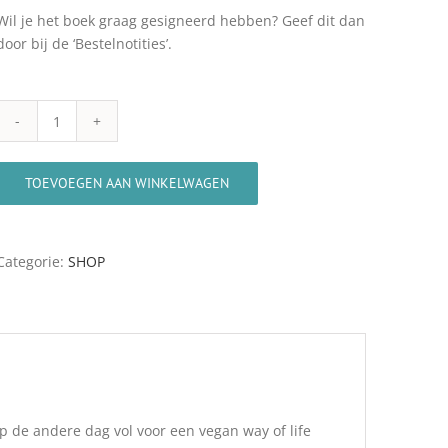
Wil je het boek graag gesigneerd hebben? Geef dit dan
door bij de ‘Bestelnotities’.
Boek
365
dagen
TOEVOEGEN AAN WINKELWAGEN
vegan
door
Karin
Categorie:
SHOP
Rietmeijer,
inclusief
verzending
aantal
p de andere dag vol voor een vegan way of life