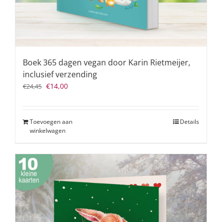
Boek 365 dagen vegan door Karin Rietmeijer,
inclusief verzending
Oorspronkelijke
Huidige
€
14,00
€
24,45
prijs
prijs
was:
is:
€24,45.
€14,00.
Toevoegen aan
Details
winkelwagen