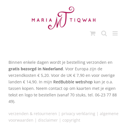
Ga
naar
inhoud
Binnen enkele dagen wordt je bestelling verzonden en
gratis bezorgd
in Nederland
. Voor Europa zijn de
verzendkosten € 5,20. Voor de UK € 7,90 en voor overige
landen € 14,90. In mijn
RedBubble webshop
kan je o.a.
tassen kopen. Neem contact op om kaarten met je eigen
tekst en logo te bestellen (vanaf 70 stuks, tel. 06-23 77 88
49).
verzenden & retourneren
|
privacy verklaring
|
algemene
voorwaarden
|
disclai
mer |
copyright