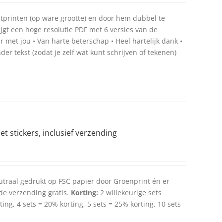
uitprinten (op ware grootte) en door hem dubbel te
jgt een hoge resolutie PDF met 6 versies van de
er met jou • Van harte beterschap • Heel hartelijk dank •
nder tekst (zodat je zelf wat kunt schrijven of tekenen)
t stickers, inclusief verzending
utraal gedrukt op FSC papier door Groenprint én er
 de verzending gratis.
Korting:
2 willekeurige sets
ing, 4 sets = 20% korting, 5 sets = 25% korting, 10 sets