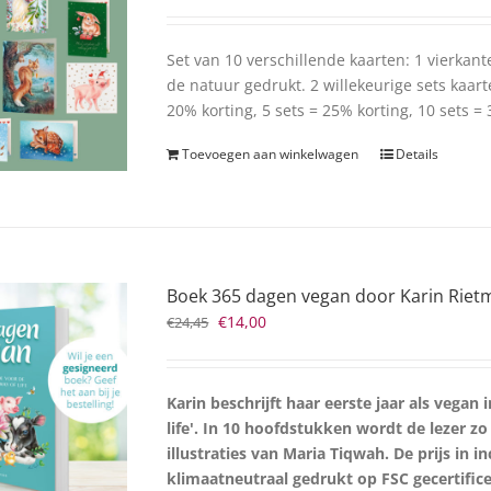
Set van 10 verschillende kaarten: 1 vierkant
de natuur gedrukt. 2 willekeurige sets kaart
20% korting, 5 sets = 25% korting, 10 sets =
Toevoegen aan winkelwagen
Details
Boek 365 dagen vegan door Karin Rietme
Oorspronkelijke
Huidige
€
14,00
€
24,45
prijs
prijs
was:
is:
€24,45.
€14,00.
Karin beschrijft haar eerste jaar als vegan
life'. In 10 hoofdstukken wordt de lezer 
illustraties van Maria Tiqwah.
De prijs in 
klimaatneutraal gedrukt op FSC gecertifice