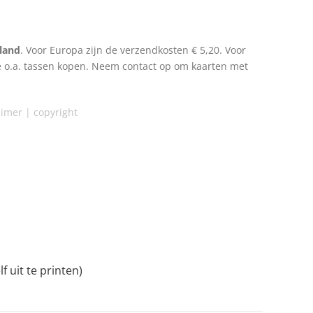
land
. Voor Europa zijn de verzendkosten € 5,20. Voor
e o.a. tassen kopen. Neem contact op om kaarten met
i
mer |
copyright
 uit te printen)