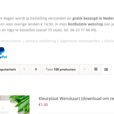
e dagen wordt je bestelling verzonden en
gratis bezorgd
in Neder
 en voor overige landen € 14,90. In mijn
RedBubble webshop
kan j
t en logo te bestellen (vanaf 70 stuks, tel. 06-23 77 88 49).
 retourneren
|
privacy verklaring
|
algemene voorwaarden
|
discla
opulariteit
Toon
100 producten
Kleurplaat Wenskaart (download om zelf
€
1,00