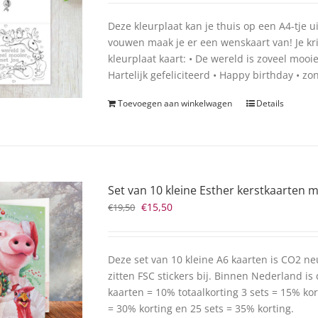
Deze kleurplaat kan je thuis op een A4-tje 
vouwen maak je er een wenskaart van! Je kri
kleurplaat kaart: • De wereld is zoveel mooi
Hartelijk gefeliciteerd • Happy birthday • zo
Toevoegen aan winkelwagen
Details
Set van 10 kleine Esther kerstkaarten me
Oorspronkelijke
Huidige
€
15,50
€
19,50
prijs
prijs
was:
is:
€19,50.
€15,50.
Deze set van 10 kleine A6 kaarten is CO2 ne
zitten FSC stickers bij. Binnen Nederland is
kaarten = 10% totaalkorting 3 sets = 15% kort
= 30% korting en 25 sets = 35% korting.