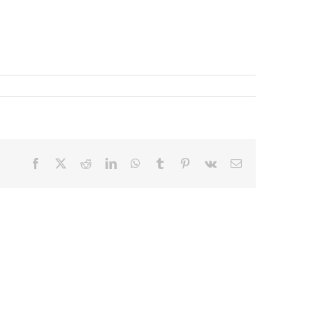
Facebook
X
Reddit
LinkedIn
WhatsApp
Tumblr
Pinterest
Vk
E-
mail