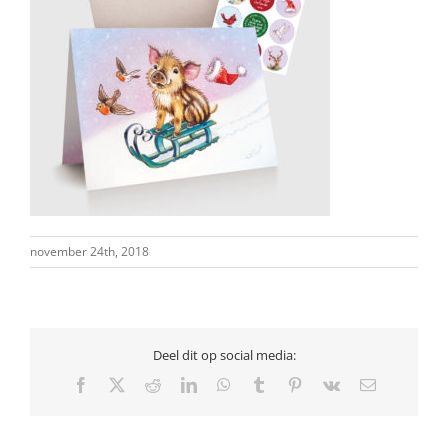
november 24th, 2018
Deel dit op social media:
Facebook
X
Reddit
LinkedIn
WhatsApp
Tumblr
Pinterest
Vk
E-
mail