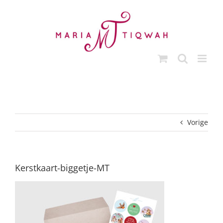
Ga
naar
inhoud
Vorige
Kerstkaart-biggetje-MT