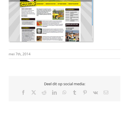
mei 7th, 2014
Deel dit op social media:
Facebook
X
Reddit
LinkedIn
WhatsApp
Tumblr
Pinterest
Vk
E-
mail