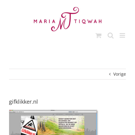
Ga
naar
inhoud
Vorige
gifklikker.nl