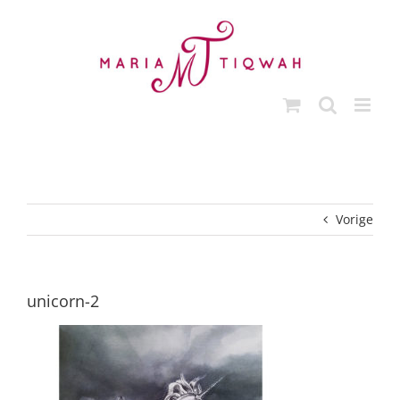
Ga
naar
inhoud
Vorige
unicorn-2