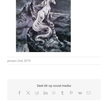
januari 2nd, 2019
Deel dit op social media:
Facebook
X
Reddit
LinkedIn
WhatsApp
Tumblr
Pinterest
Vk
E-
mail