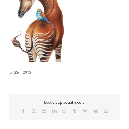
juli 28th, 2018
Deel dit op social media:
Facebook
X
Reddit
LinkedIn
WhatsApp
Tumblr
Pinterest
Vk
E-
mail