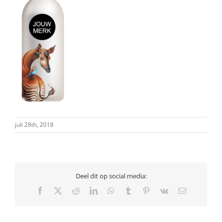
juli 28th, 2018
Deel dit op social media:
Facebook
X
Reddit
LinkedIn
WhatsApp
Tumblr
Pinterest
Vk
E-
mail