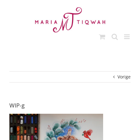
Ga
naar
inhoud
Vorige
WIP-g