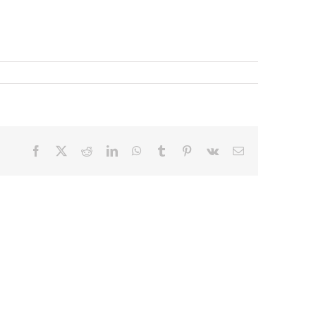
Facebook
X
Reddit
LinkedIn
WhatsApp
Tumblr
Pinterest
Vk
E-
mail