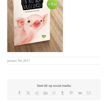
januari 7th, 2017
Deel dit op social media:
Facebook
X
Reddit
LinkedIn
WhatsApp
Tumblr
Pinterest
Vk
E-
mail