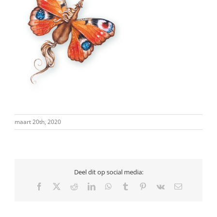
maart 20th, 2020
Deel dit op social media:
Facebook
X
Reddit
LinkedIn
WhatsApp
Tumblr
Pinterest
Vk
E-
mail