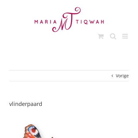
Ga
naar
inhoud
Vorige
vlinderpaard