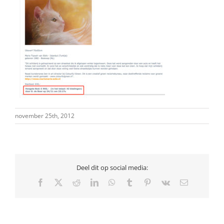
november 25th, 2012
Deel dit op social media:
Facebook
X
Reddit
LinkedIn
WhatsApp
Tumblr
Pinterest
Vk
E-
mail