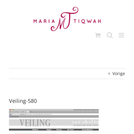
Ga
naar
inhoud
Vorige
Veiling-580