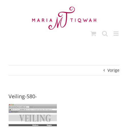
Ga
naar
inhoud
Vorige
Veiling-580-