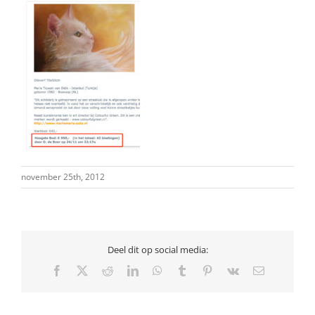
november 25th, 2012
Deel dit op social media:
Facebook
X
Reddit
LinkedIn
WhatsApp
Tumblr
Pinterest
Vk
E-
mail