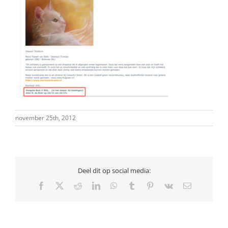
november 25th, 2012
Deel dit op social media:
Facebook
X
Reddit
LinkedIn
WhatsApp
Tumblr
Pinterest
Vk
E-
mail