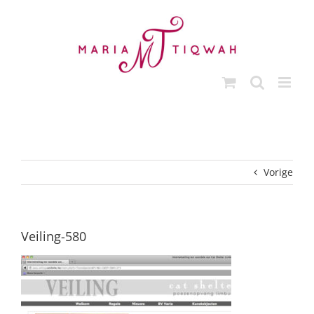
Ga
naar
inhoud
Vorige
Veiling-580