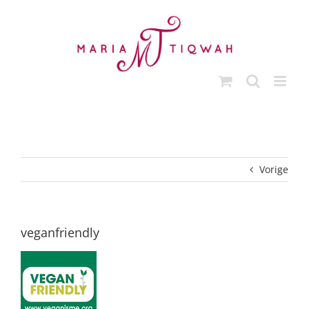
Ga
naar
inhoud
Vorige
veganfriendly