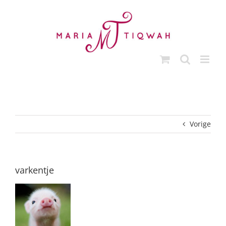
Ga
naar
inhoud
Vorige
varkentje