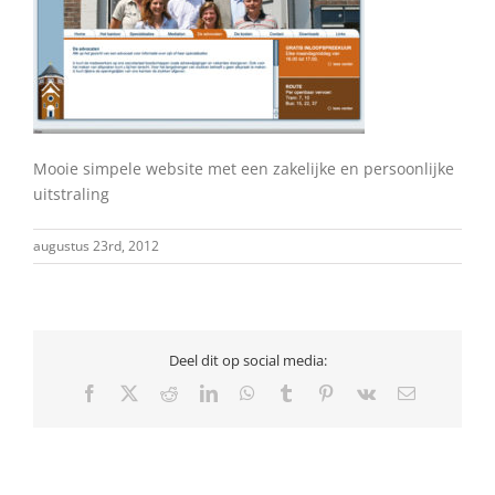
Mooie simpele website met een zakelijke en persoonlijke
uitstraling
augustus 23rd, 2012
Deel dit op social media:
Facebook
X
Reddit
LinkedIn
WhatsApp
Tumblr
Pinterest
Vk
E-
mail