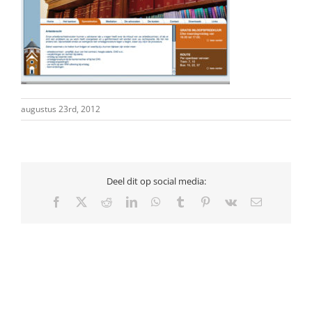
augustus 23rd, 2012
Deel dit op social media:
Facebook
X
Reddit
LinkedIn
WhatsApp
Tumblr
Pinterest
Vk
E-
mail