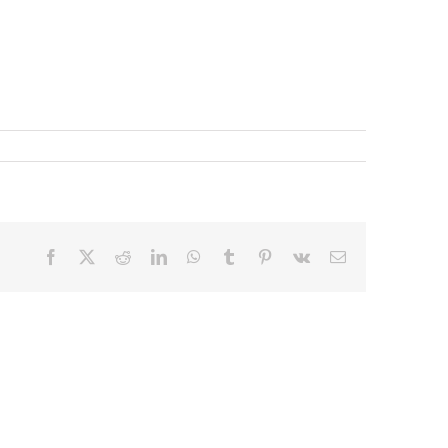
Facebook
X
Reddit
LinkedIn
WhatsApp
Tumblr
Pinterest
Vk
E-
mail