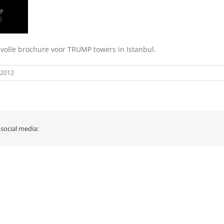
lvolle brochure voor TRUMP towers in Istanbul.
 2012
 social media: