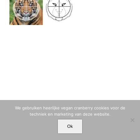
We gebruiken heerlijke vegan cranberry cookies voor de
techniek en marketing van deze website.
© MARIA TIQWAH VAN ELDIK MUSA | T. +31 (0)6 23 77 88 49 |
Ok
MARIA[@]MARIATIQWAH.COM