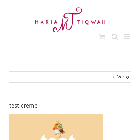
Ga
naar
inhoud
Vorige
test-creme