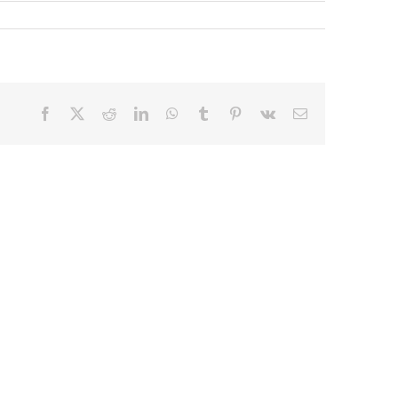
Facebook
X
Reddit
LinkedIn
WhatsApp
Tumblr
Pinterest
Vk
E-
mail