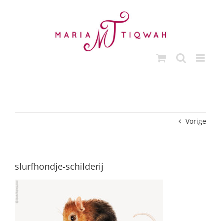
Ga
naar
inhoud
Vorige
slurfhondje-schilderij