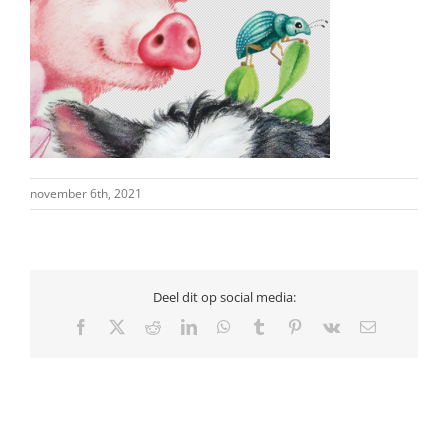
november 6th, 2021
Deel dit op social media:
Facebook
X
Reddit
LinkedIn
WhatsApp
Tumblr
Pinterest
Vk
E-
mail