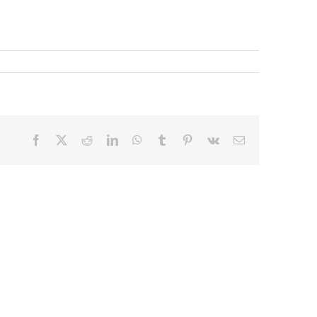
Facebook
X
Reddit
LinkedIn
WhatsApp
Tumblr
Pinterest
Vk
E-
mail