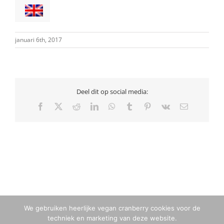
januari 6th, 2017
Deel dit op social media:
Facebook
X
Reddit
LinkedIn
WhatsApp
Tumblr
Pinterest
Vk
E-
mail
We gebruiken heerlijke vegan cranberry cookies voor de
techniek en marketing van deze website.