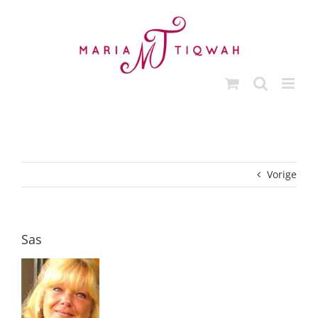
Ga
naar
inhoud
Vorige
Sas