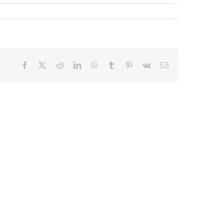
Facebook
X
Reddit
LinkedIn
WhatsApp
Tumblr
Pinterest
Vk
E-
mail