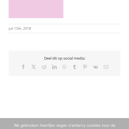
juli 15th, 2018
Deel dit op social media:
Facebook
X
Reddit
LinkedIn
WhatsApp
Tumblr
Pinterest
Vk
E-
mail
We gebruiken heerlijke vegan cranberry cookies voor de