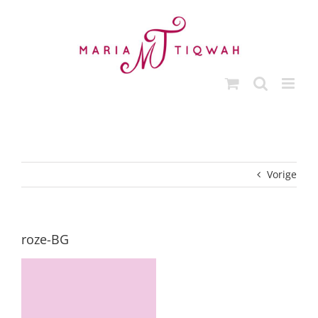
Ga
naar
inhoud
Vorige
roze-BG