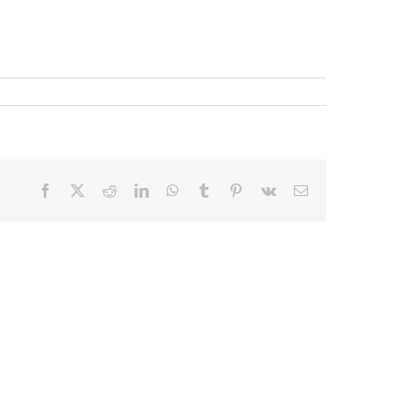
Facebook
X
Reddit
LinkedIn
WhatsApp
Tumblr
Pinterest
Vk
E-
mail