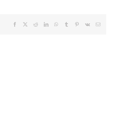
Facebook
X
Reddit
LinkedIn
WhatsApp
Tumblr
Pinterest
Vk
E-
mail