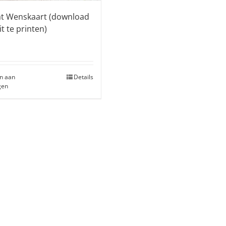
at Wenskaart (download
it te printen)
n aan
Details
gen