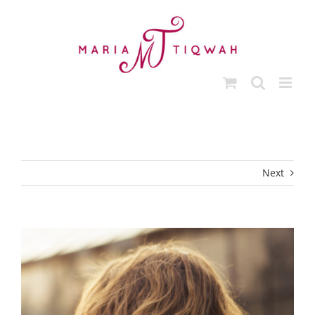
Ga
naar
inhoud
Next