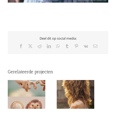
Deel dit op social media:
Facebook
X
Reddit
LinkedIn
WhatsApp
Tumblr
Pinterest
Vk
E-
mail
Gerelateerde projecten
Tatoeage mini
Tatoeage medium