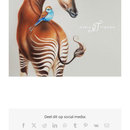
Deel dit op social media:
Facebook
X
Reddit
LinkedIn
WhatsApp
Tumblr
Pinterest
Vk
E-
mail