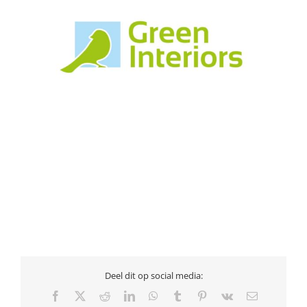
Deel dit op social media:
Facebook
X
Reddit
LinkedIn
WhatsApp
Tumblr
Pinterest
Vk
E-
mail