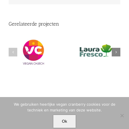
Gerelateerde projecten
(English) logo vegan
(English) logo laura
church
stoel/blad
We gebruiken heerlijke vegan cranberry cookies voor de
techniek en marketing van deze website.
© MARIA TIQWAH VAN ELDIK MUSA | T. +31 (0)6 23 77 88 49 |
Ok
MARIA[@]MARIATIQWAH.COM