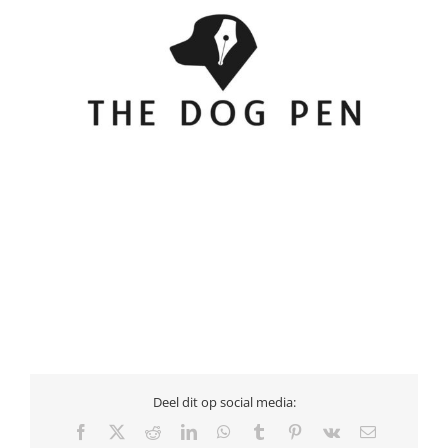
Deel dit op social media:
Facebook
X
Reddit
LinkedIn
WhatsApp
Tumblr
Pinterest
Vk
E-
mail