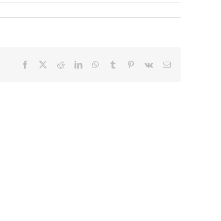
Facebook
X
Reddit
LinkedIn
WhatsApp
Tumblr
Pinterest
Vk
E-
mail