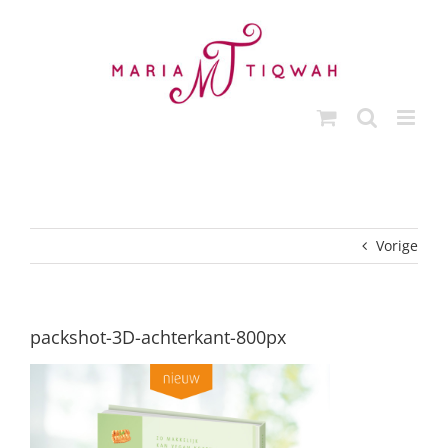
Ga
naar
inhoud
Vorige
packshot-3D-achterkant-800px