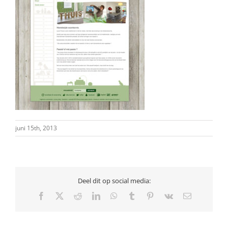
juni 15th, 2013
Deel dit op social media:
Facebook
X
Reddit
LinkedIn
WhatsApp
Tumblr
Pinterest
Vk
E-
mail