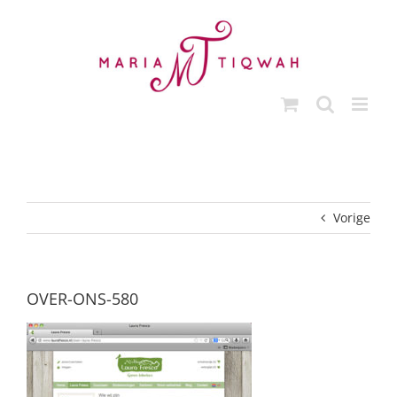
Ga
naar
inhoud
Vorige
OVER-ONS-580