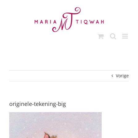
Ga
naar
inhoud
Vorige
originele-tekening-big