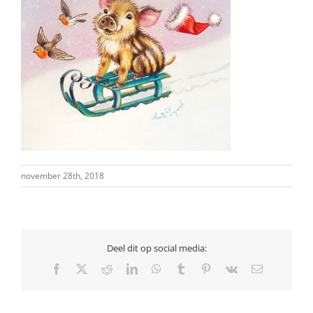
november 28th, 2018
Deel dit op social media:
Facebook
X
Reddit
LinkedIn
WhatsApp
Tumblr
Pinterest
Vk
E-
mail