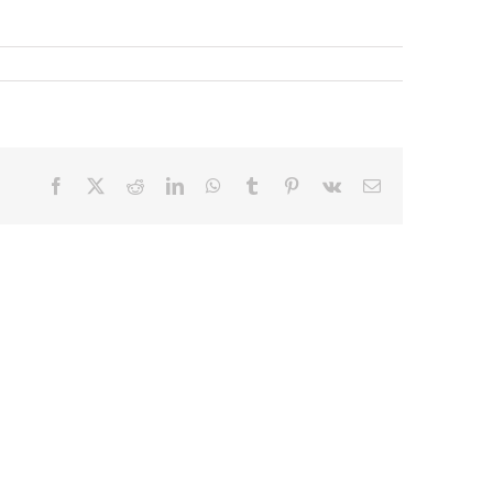
Facebook
X
Reddit
LinkedIn
WhatsApp
Tumblr
Pinterest
Vk
E-
mail