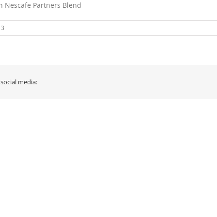
n Nescafe Partners Blend
13
 social media: